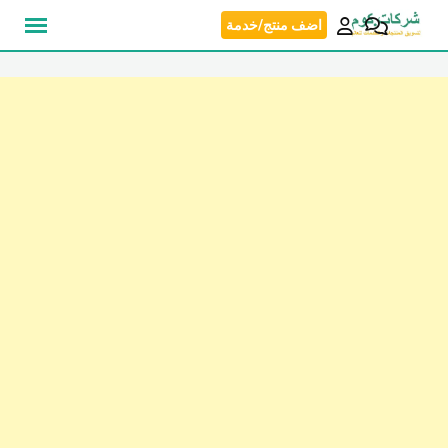
نتقل
اضف منتج/خدمة
لى
لمحتوى