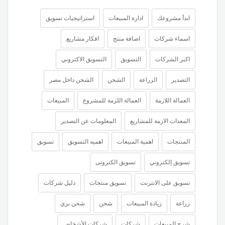
ابدأ مشروعك
ادارة المبيعات
استراتيجيات تسويق
اسماء شركات
اضافة منتج
افكار مشاريع
اكبر الشركات
التسويق
التسويق الاكتروني
التصدير
الزراعة
الشحن
الشحن داخل مصر
العمالة اللازمة
العمالة اللزمة للمشروع
المبيعات
المعدات الازمة للمشاريع
المعلومات عن التصدير
المنتجات
اهمية المبيعات
اهميه التسويق
تسويق
تسويق إلكتروني
تسويق الكترونى
تسويق على الانترنت
تسويق منتجات
دليل شركات
زراعة
زيادة المبيعات
شحن
شحن بري
شرح المبيعات
شركات
شركات الأشخاص