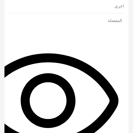
اخري
المفضلة