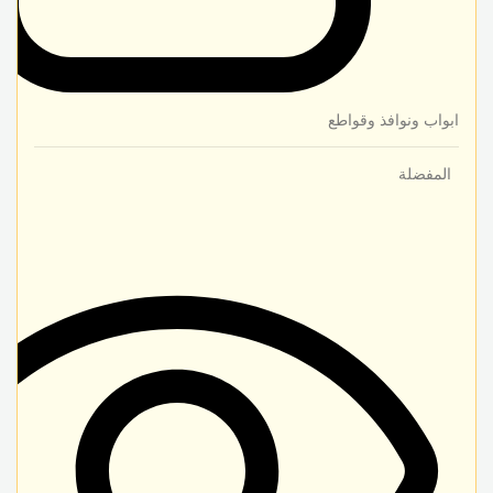
ابواب ونوافذ وقواطع
المفضلة