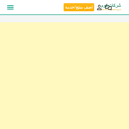
نتقل
اضف منتج/خدمة
لى
لمحتوى