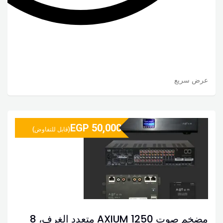
عرض سريع
EGP
50,000
(قابل للتفاوض)
مضخم صوت AXIUM 1250 متعدد الغرف، 8