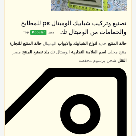
تصنيع وتركيب شبابيك الوميتال ps للمطابخ
والحمامات من الوميتال تك
مميز
Popular
Top
حالة المنتج
جديد
انواع الشبابيك والابواب
الوميتال
حالة المنتج للتجارة
منتج محلى
اسم العلامة التجارية
الوميتال تك
بلد تصنبع المنتج
مصر
النقل
شحن برسوم مخفضة