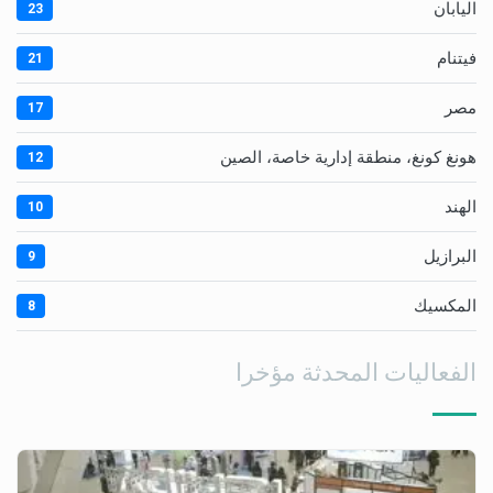
اليابان
23
فيتنام
21
مصر
17
هونغ كونغ، منطقة إدارية خاصة، الصين
12
الهند
10
البرازيل
9
المكسيك
8
الفعاليات المحدثة مؤخرا