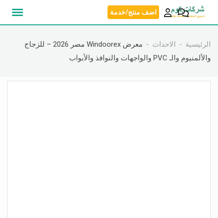
نتقل
اضف منتج/خدمة
لى
لمحتوى
الرئيسية
الاحداث
معرض Windoorex مصر 2026 – للزجاج
والألمنيوم والـ PVC والواجهات والنوافذ والأبواب