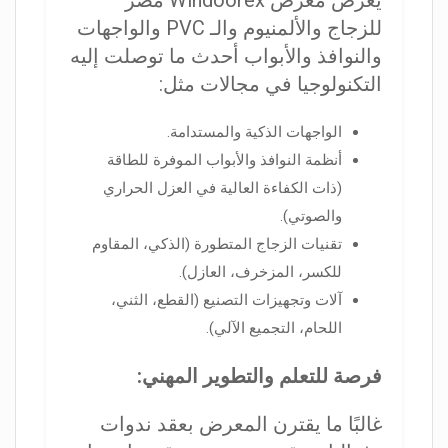
يعرض معرض Windoorex مصر
للزجاج والألمنيوم والـ PVC والواجهات
والنوافذ والأبواب أحدث ما توصلت إليه
التكنولوجيا في مجالات مثل:
الواجهات الذكية والمستدامة.
أنظمة النوافذ والأبواب الموفرة للطاقة
(ذات الكفاءة العالية في العزل الحراري
والصوتي).
تقنيات الزجاج المتطورة (الذكي، المقاوم
للكسر، المزخرف، العازل).
آلات وتجهيزات التصنيع (القطع، الثني،
اللحام، التجميع الآلي).
فرصة للتعلم والتطوير المهني:
غالبًا ما يقترن المعرض بعقد ندوات