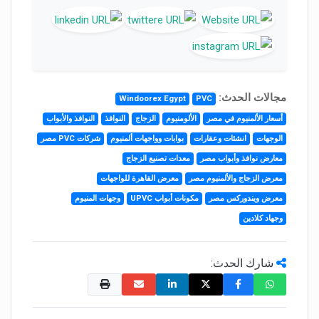
مجالات الحدث:
Windoorex Egypt
PVC
أسعار الألمنيوم في مصر
الألومنيوم
الزجاج
النوافذ
النوافذ والأبواب
الوجهات
انشئات وعقارات
بوابات وواجهات ألمنيوم
شركات PVC مصر
معارض نوافذ وأبواب مصر
معدات تصنيع الزجاج
معرض الزجاج والألمنيوم مصر
معرض القاهرة للواجهات
معرض ويندوركس مصر
مكونات أبواب UPVC
وجهات المنيوم
وجهاد كلادين
شارك الحدث: