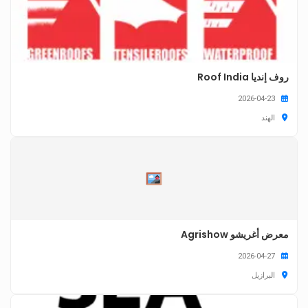
روف إنديا Roof India
2026-04-23
الهند
معرض أغريشو Agrishow
2026-04-27
البرازيل