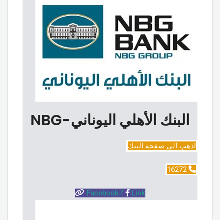
البنك الأهلي اليوناني-NBG
اذهب الى صفحه البنك
16272
Facebook-f
Link