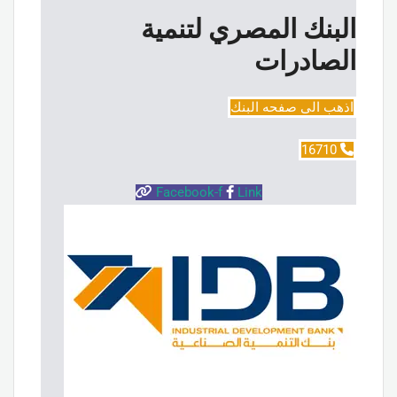
البنك المصري لتنمية
الصادرات
اذهب الى صفحه البنك
16710
Facebook-f
Link