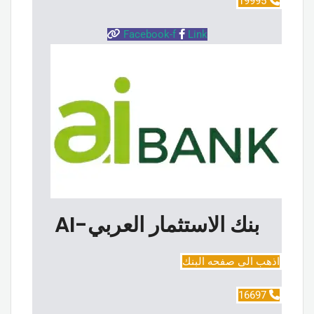
19995
Facebook-f
Link
بنك الاستثمار العربي-AI
اذهب الى صفحه البنك
16697