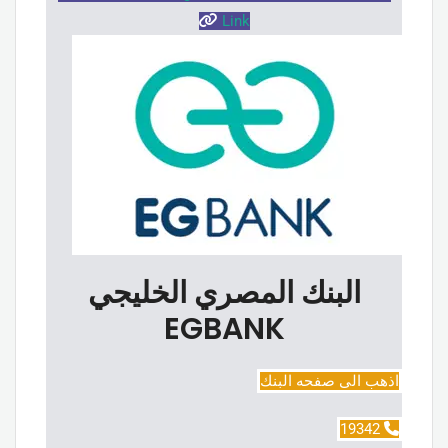
Link
البنك المصري الخليجي
EGBANK
اذهب الى صفحه البنك
19342