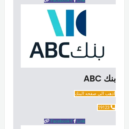
Facebook-f
Link
بنك ABC
اذهب الى صفحه البنك
19123
Facebook-f
Link