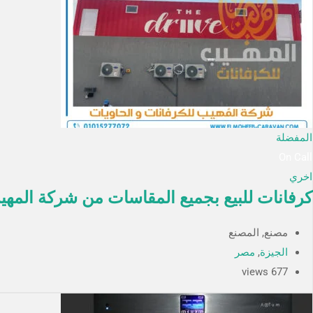
المفضلة
On Call
اخري
كرفانات للبيع بجميع المقاسات من شركة المهي
مصنع, المصنع
الجيزة
,
مصر
677 views