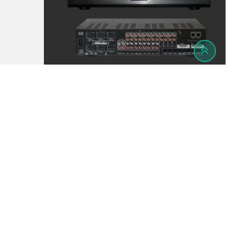
المفضلة
Popular
50,000
EGP
(قابل للتفاوض)
انظمة وخدمات it
مضخم صوت AXIUM 1250 متعدد الغرف، 8 مناطق، 13 مصدرا + 32 مصدرا موزعا
خدمات
الزقازيق
,
الشرقية
,
مصر
1٬351 views