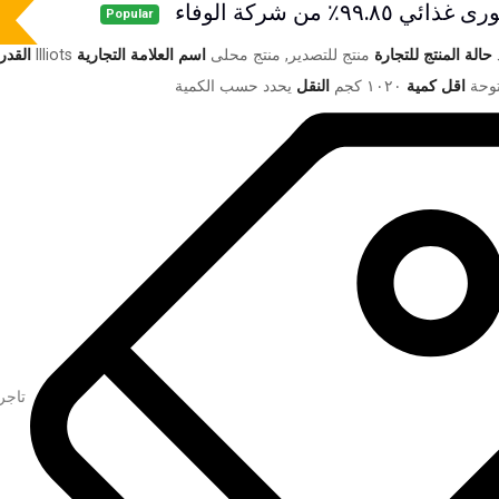
٩٩.٨٪ من شركة الوفاء
Popular
حالة المنتج للتجارة
منتج للتصدير, منتج محلى
اسم العلامة التجارية
Illiots
القدر
وحة
اقل كمية
١٠٢٠ كجم
النقل
يحدد حسب الكمية
تاجر