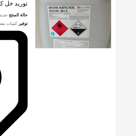
توريد خل كورى غذائي ٥
حالة المنتج
جديد
توفير
كميات مفت