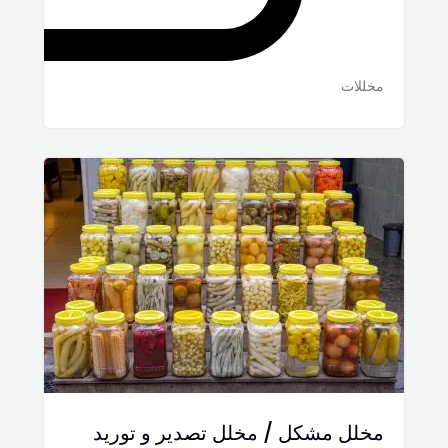
مخللات
مخلل مشكل / مخلل تصدير و توريد