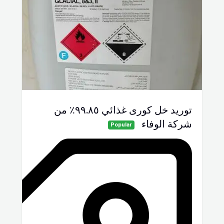
توريد خل كورى غذائي ٩٩.٨٥٪ من
شركة الوفاء
Popular