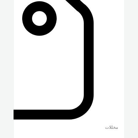
مخللات