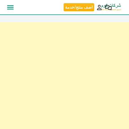
نتقل
اضف منتج/خدمة
لى
لمحتوى