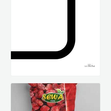
مخللات