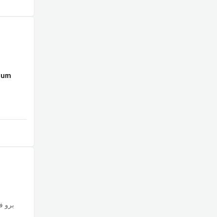
mum
برو فو