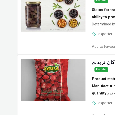
Popular
Status for tr
ability to pr
Determined by
exporter
Add to Favour
ان تريدنج
Popular
Product stat
Manufacturi
quantity
exporter