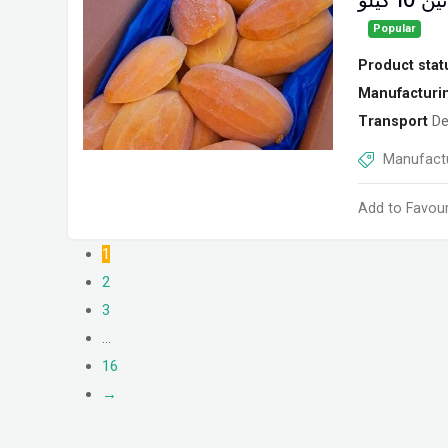
كيلو
Popular
Product stat
Manufacturi
Transport
De
Manufactu
Add to Favour
1
2
3
…
16
→