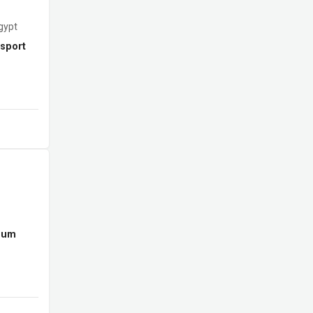
gypt
sport
mum