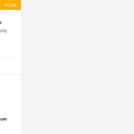
On Call
to
tity
mum