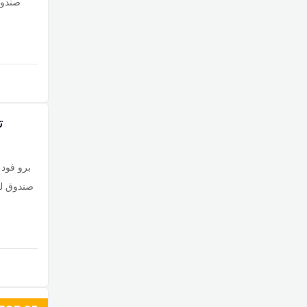
ت
برو فود 