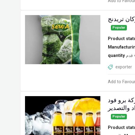
Add to Favour
ان تريدنج
Popular
Product stat
Manufacturi
quantity
exporter
Add to Favour
ة برو فود
د والتصدير
Popular
Product stat