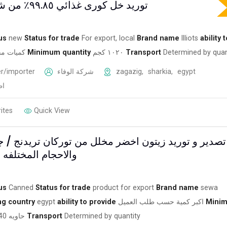
توريد خل كورى غذائي ٩٩.٨٥٪ من شركة الوفاء
us
new
Status for trade
For export, local
Brand name
Illiots
ability 
كميات مف
Minimum quantity
١٠٢٠ كجم
Transport
Determined by quan
r/importer
شركة الوفاء
zagazig
,
sharkia
,
egypt
اط
ites
Quick View
تصدير و توريد زيتون اخضر مخلل من توركان تريدنج / جم
والاحجام المختلفه 
us
Canned
Status for trade
product for export
Brand name
sewa
ng country
egypt
ability to provide
اكبر كمية حسب طلب العميل
Mini
حاويه 40 قدم
Transport
Determined by quantity