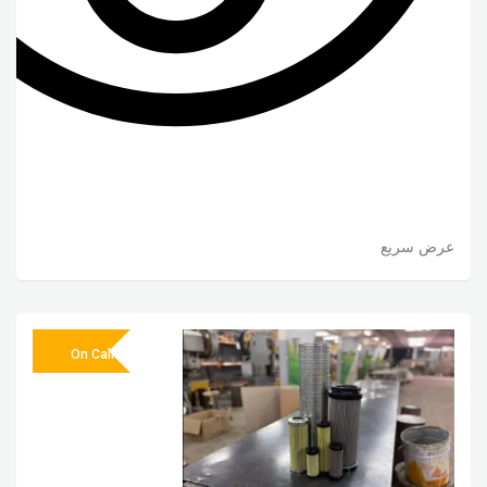
عرض سريع
On Call