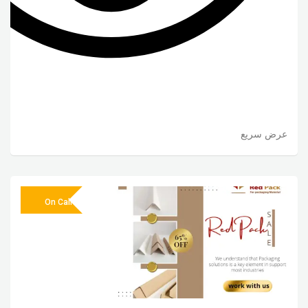
عرض سريع
On Call