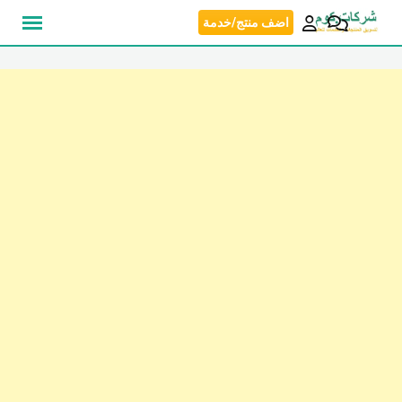
نتقل
اضف منتج/خدمة
لى
لمحتوى