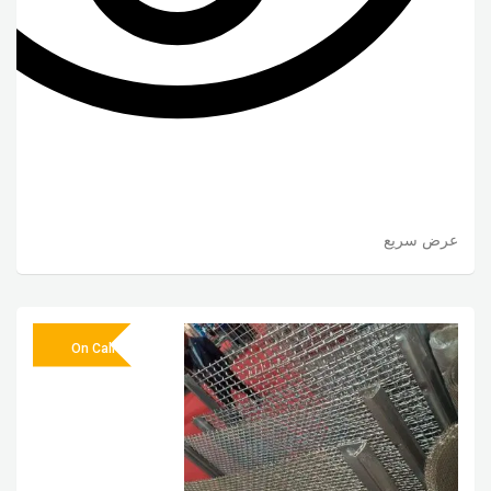
عرض سريع
On Call