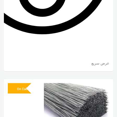
عرض سريع
On Call