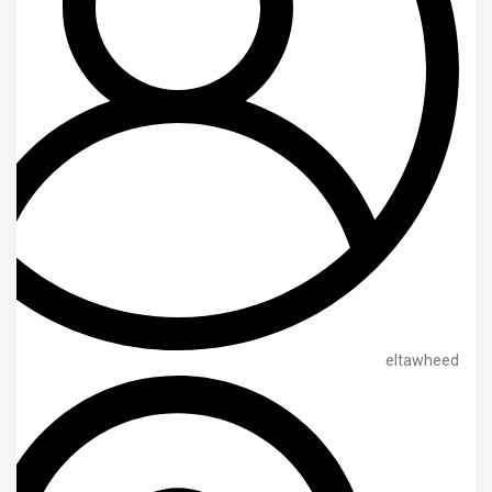
eltawheed