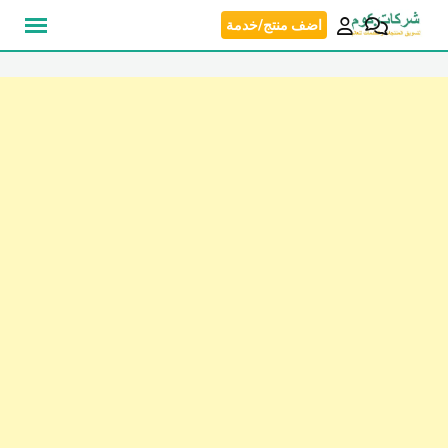
نتقل
اضف منتج/خدمة
لى
لمحتوى