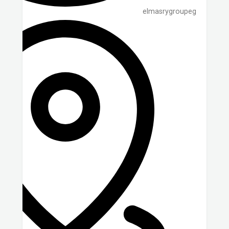
elmasrygroupeg