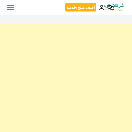
نتقل
اضف منتج/خدمة
لى
لمحتوى