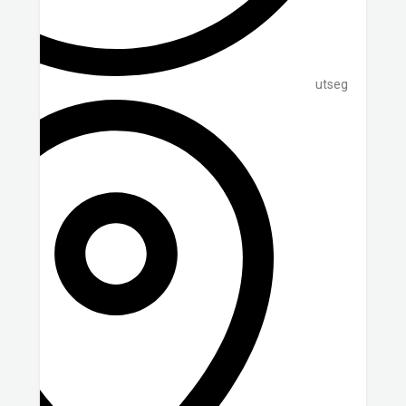
utseg