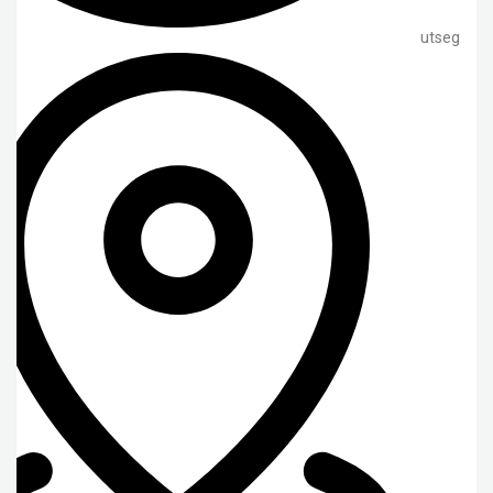
utseg