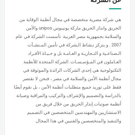
هي شركة مصرية متخصصة في مجال أنظمة الوقاية من
الحريق وانذار الحريق ماركة يونيبوس unipos والأمن
والسلامة بجمهورية مصر العربية. تأسست الشركة في عام
2007 . و يتركز نـشاط الـشركة في تأمين المـنشـآت
الـصناعـية و التـجاريـة و العـامـة بل و حـيـاة الأفـراد
العـاملون في المـؤسـسـات. الشركة المتحدة للأنظمة
التكنولوجية هي إحدى الشركات الرائدة والموثوقة في
مجال أنظمة الأمن والسلامة في مصر ، فنحن لا نقتصر
فقط على توريد جميع متطلبات أنظمة الأمن ، بل نقوم أيضًا
بالدراسة والتصميم والإشراف والتركيب والمراقبة وصيانة
أنظمة صوتيات إنذار الحريق من خلال فريق من
الاستشاريين والمهندسين المتخصصين في التصميم
والتنفيذ والمتخصصين والفنيين في هذا المجال.