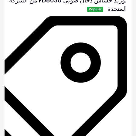
توريد حساس دخان ضوئى FD8030 من الشركة
المتحدة
Popular