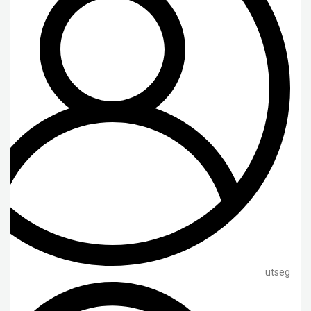
utseg