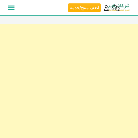
نتقل
اضف منتج/خدمة
لى
لمحتوى