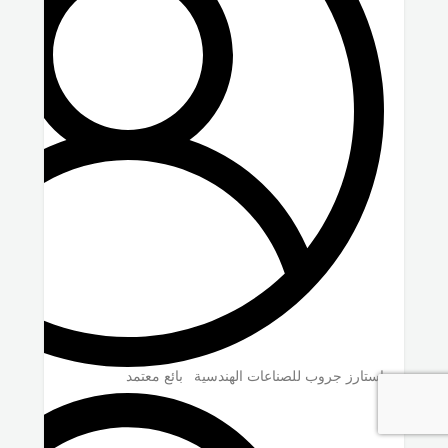
استارز جروب للصناعات الهندسية
بائع معتمد