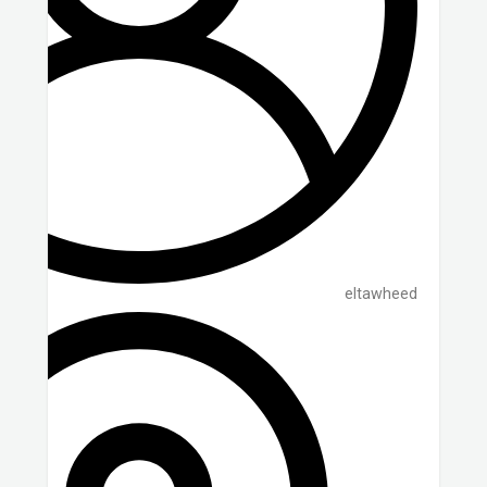
eltawheed