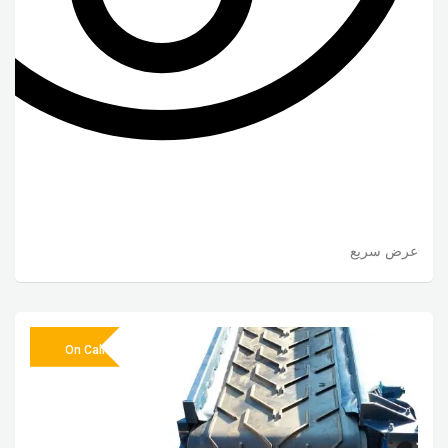
عرض سريع
On Call