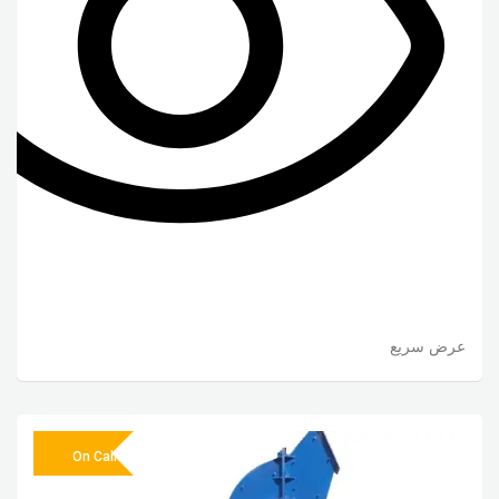
عرض سريع
On Call