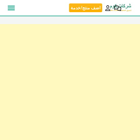
نتقل
اضف منتج/خدمة
لى
لمحتوى