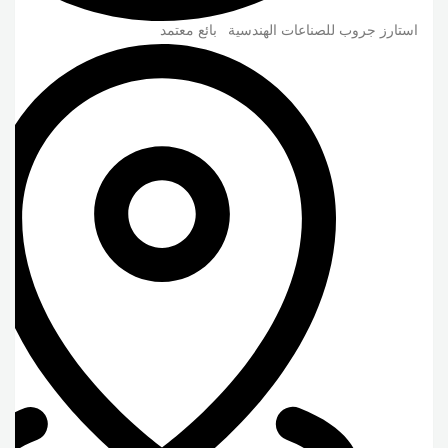
استارز جروب للصناعات الهندسية
بائع معتمد