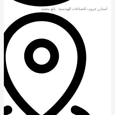
استارز جروب للصناعات الهندسية
بائع معتمد