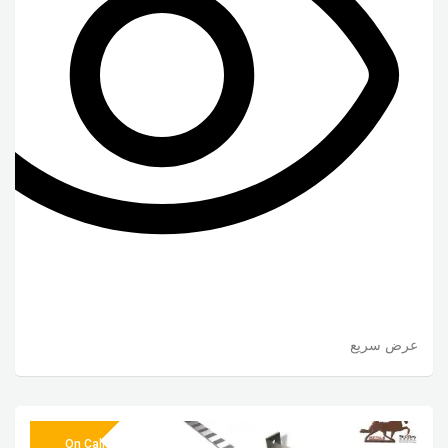
عرض سريع
On Call