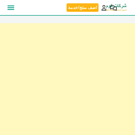
نتقل
اضف منتج/خدمة
لى
لمحتوى