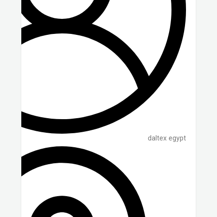
daltex egypt