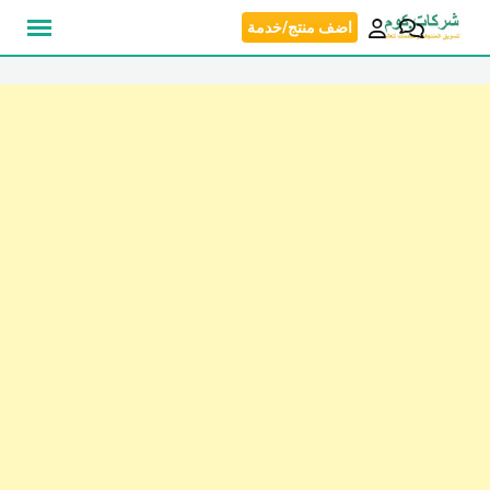
نتقل
اضف منتج/خدمة
لى
لمحتوى