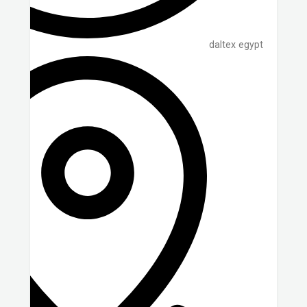
daltex egypt