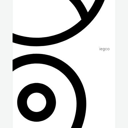
iegco