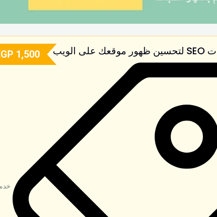
على الويب
EGP
1,500
مميز
Popular
p
خدم