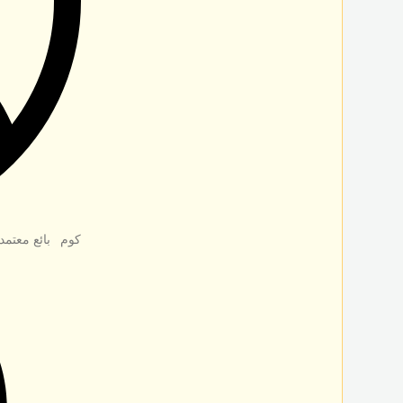
كوم
بائع معتمد