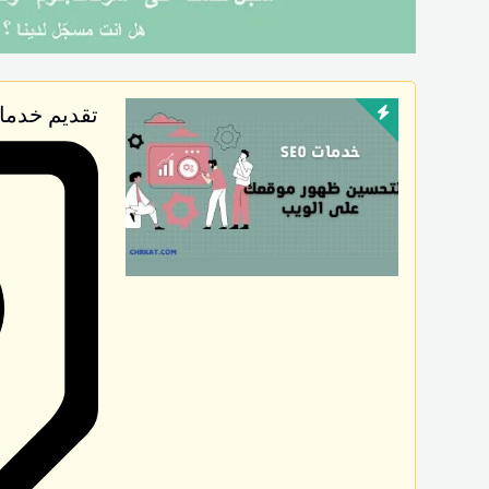
تقديم خدمات SEO لتحسين ظهور موقعك 