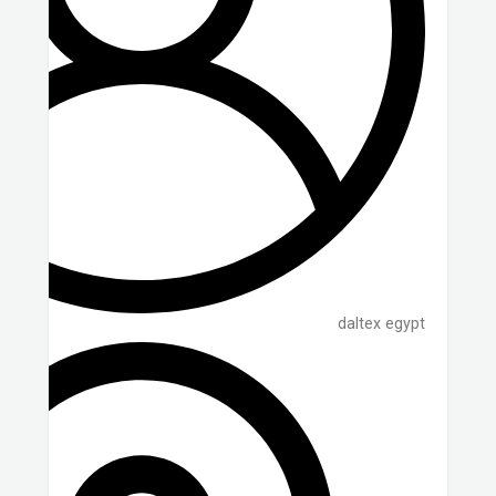
daltex egypt