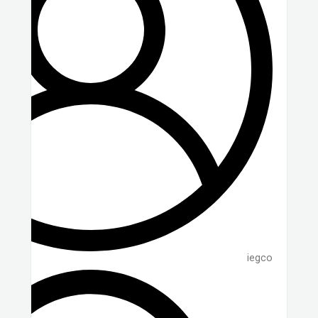
iegco