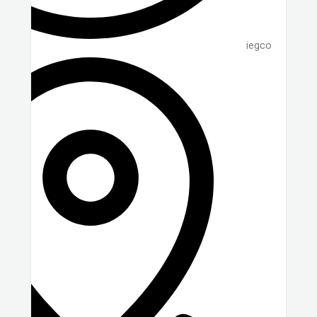
iegco