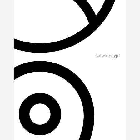
daltex egypt