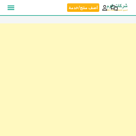
نتقل
اضف منتج/خدمة
لى
لمحتوى