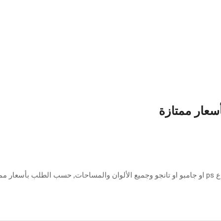
أسعار ممتازة
ازة.