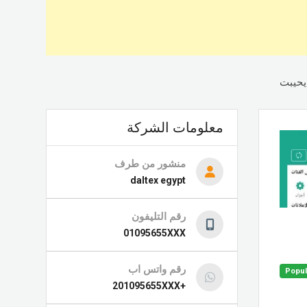
يحيبت
معلومات الشركة
منشور من طرف
daltex egypt
رقم التليفون
01095655XXX
رقم واتس اب
Popul
+201095655XXX