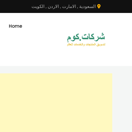
نتقل
السعودية
,
الامارت
,
الاردن
,
الكويت
لى
لمحتوى
Home