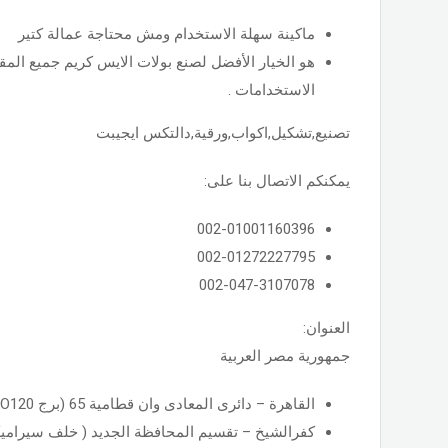
ماكينة سهلة الاستخدام ومش محتاجة عمالة كتير
هو الخيار الأفضل لصنع بولات الايس كريم جميع الم
الاستخدامات .
تصنيع,تشكيل,اكواب,ورقية,دالتكس ايجيبت
يمكنكم الاتصال بنا على:
002-01001160396
002-01272227795
002-047-3107078
العنوان:
جمهورية مصر العربية
القاهرة – دائرى المعادى وان قطامية 65 (برج O120 ) – الدور السادس
كفرالشيخ – تقسيم المحافظة الجديد ( خلف سيراميك