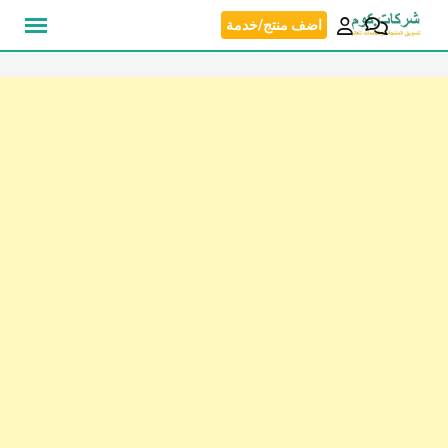
نتقل
اضف منتج/خدمة
لى
لمحتوى