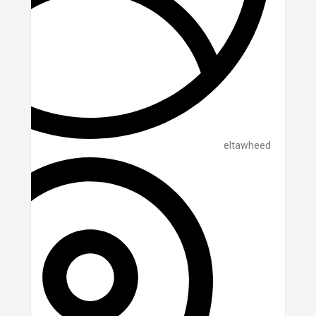
eltawheed