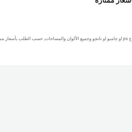
أسعار ممتازة
ازة.