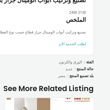
تصنيع وتركيب أبواب الوميتال جرار ب
2450
2150
الملخص
تصنيع وتركيب أبواب الوميتال جرار قطاع حسب نوع القطاع ps او جامبو او تانجو وجميع الألوان والمساحات, حسب الطلب بأسعار ممت
اطلب الخدمة الان
الفئة :
الورق والكرتون
حالة المنتج :
جديد
بلد تصنبع المنتج :
مصر
See More Related Listing