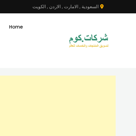
نتقل
السعودية
,
الامارت
,
الاردن
,
الكويت
لى
لمحتوى
Home