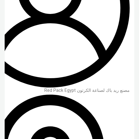
مصنع ريد باك لصناعة الكرتون Red Pack Egypt