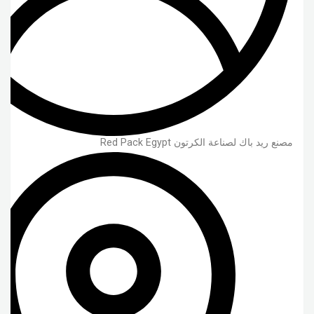
مصنع ريد باك لصناعة الكرتون Red Pack Egypt