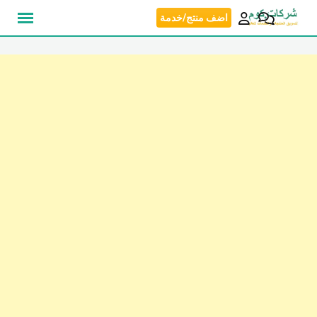
نتقل
اضف منتج/خدمة
لى
لمحتوى