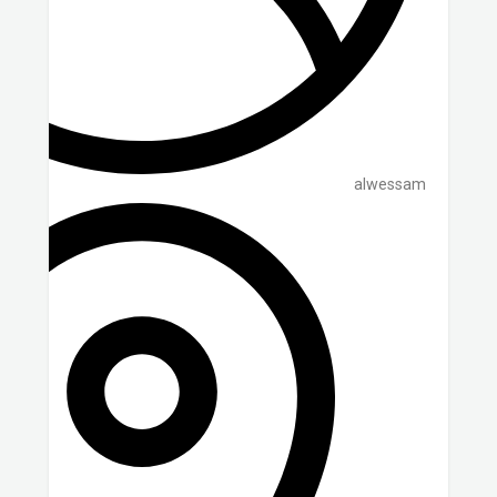
alwessam