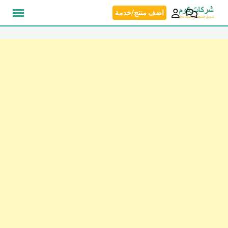
نتقل
اضف منتج/خدمة
لى
لمحتوى