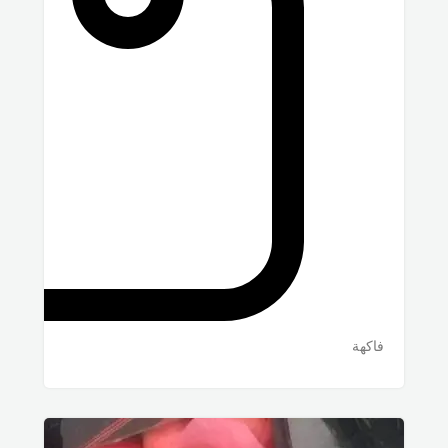
فاكهة