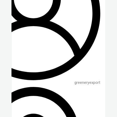
greeneryexport