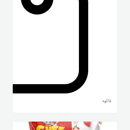
فاكهة