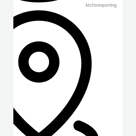
ktcforexporting