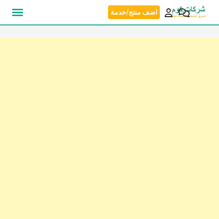
نتقل
اضف منتج/خدمة
لى
لمحتوى