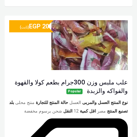
EGP
20
(ثابت)
علب ملبس وزن 300جرام بطعم كولا والقهوة
والفواكه والزبدة
Popular
نوع المنتج العسل والمربى
العسل
حالة المنتج للتجارة
منتج محلى
بلد
تصنبع المنتج
مصر
اقل كمية
12
النقل
شحن برسوم مخفضة