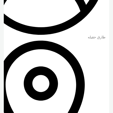
طارق حقيله