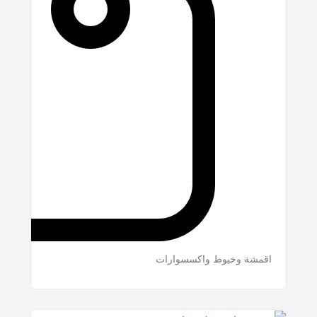
اقمشة وخيوط واكسسوارات