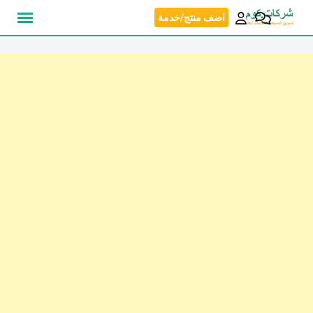
نتقل
اضف منتج/خدمة
لى
لمحتوى