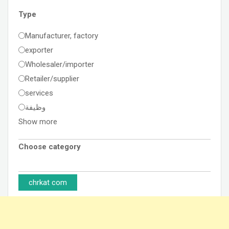
Type
Manufacturer, factory
exporter
Wholesaler/importer
Retailer/supplier
services
وظيفة
Show more
Choose category
chrkat com