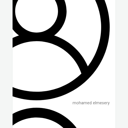
mohamed elmesery