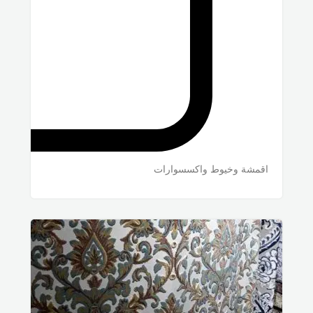
اقمشة وخيوط واكسسوارات