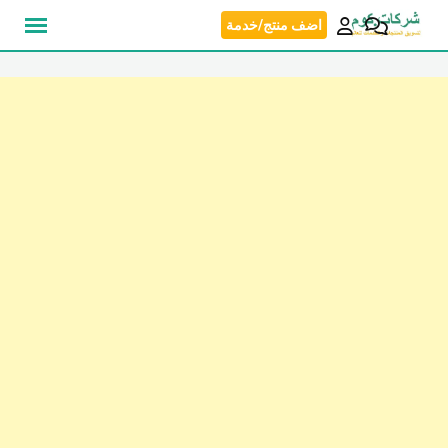
نتقل
اضف منتج/خدمة
لى
لمحتوى