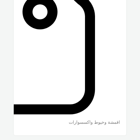
اقمشة وخيوط واكسسوارات