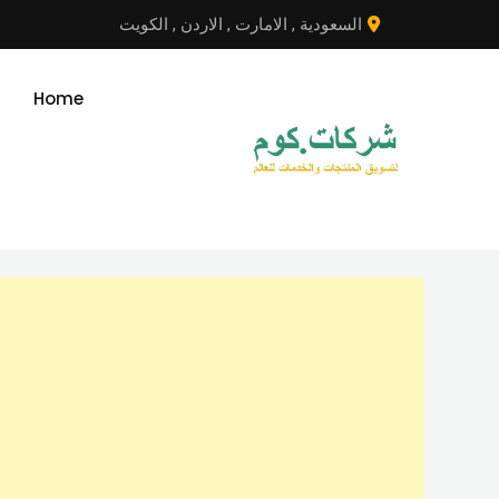
نتقل
السعودية
,
الامارت
,
الاردن
,
الكويت
لى
لمحتوى
Home