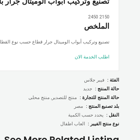
تصنيع وتركيب أبواب الوميتال جرار ب
2450
2150
الملخص
تصنيع وتركيب أبواب الوميتال جرار قطاع حسب نوع القطاع ps او جامبو او تانجو وجميع الألوان والمساحات, حسب الطلب بأسعار ممت
اطلب الخدمة الان
الفئة :
فيبر جلاس
حالة المنتج :
جديد
حالة المنتج للتجارة :
منتج للتصدير, منتج محلى
بلد تصنبع المنتج :
مصر
النقل :
يحدد حسب الكمية
نوع منتج الفيبر :
العاب اطفال
See More Related Listing