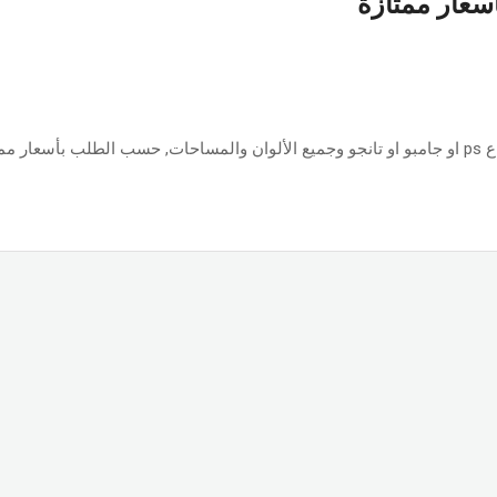
أسعار ممتازة
ازة.