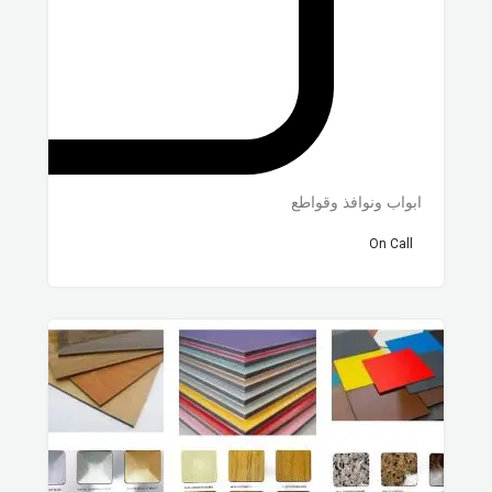
ابواب ونوافذ وقواطع
On Call