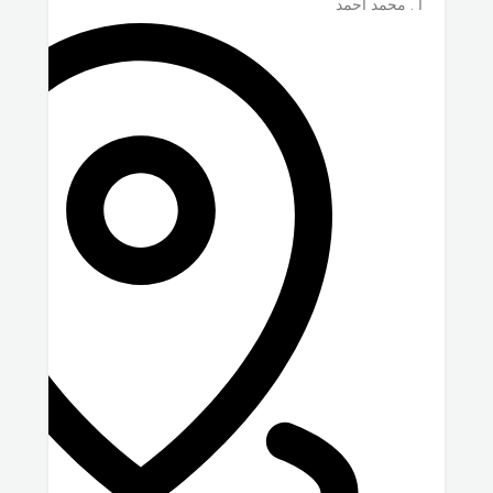
ا . محمد احمد