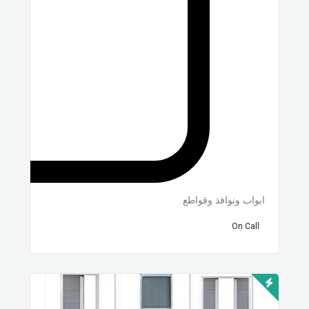
ابواب ونوافذ وقواطع
On Call