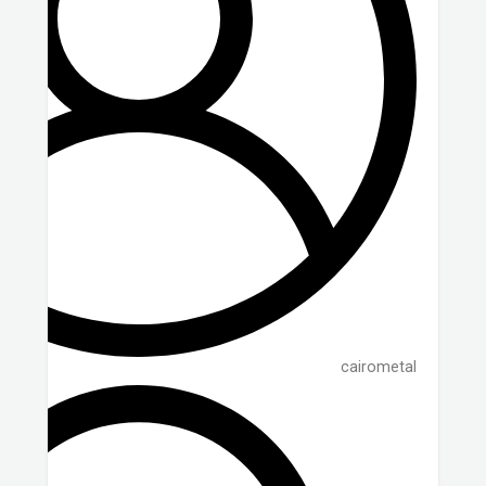
cairometal