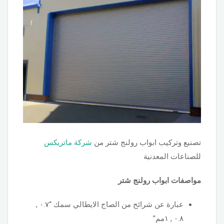
تصنيع وتركيب ابواب رولنج شتر من
شركة ماتريكس
للصناعات المعدنية
مواصفات ابواب رولنج شتر
عبارة عن شرائح من الصاج الايطالي سمك “٠.٧ ,
٠.٨ , ١مم”