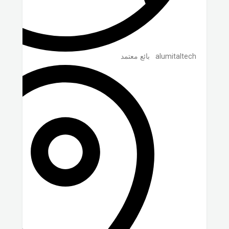
alumitaltech
بائع معتمد