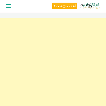
نتقل
اضف منتج/خدمة
لى
لمحتوى