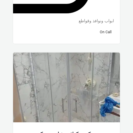
ابواب ونوافذ وقواطع
On Call