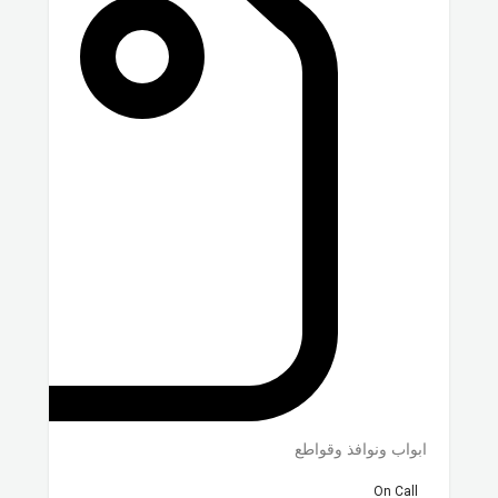
ابواب ونوافذ وقواطع
On Call