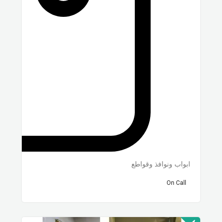
ابواب ونوافذ وقواطع
On Call