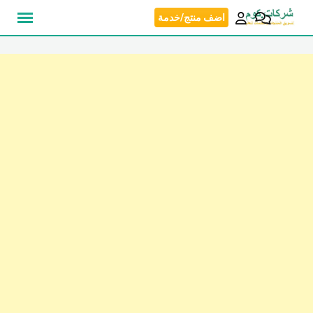
نتقل
اضف منتج/خدمة
لى
لمحتوى