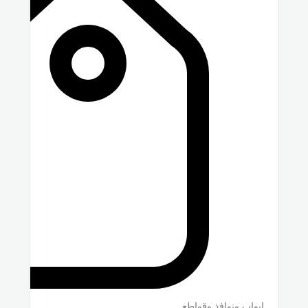
ابواب ونوافذ وقواطع