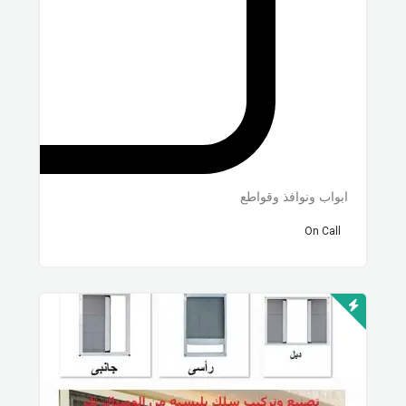
ابواب ونوافذ وقواطع
On Call