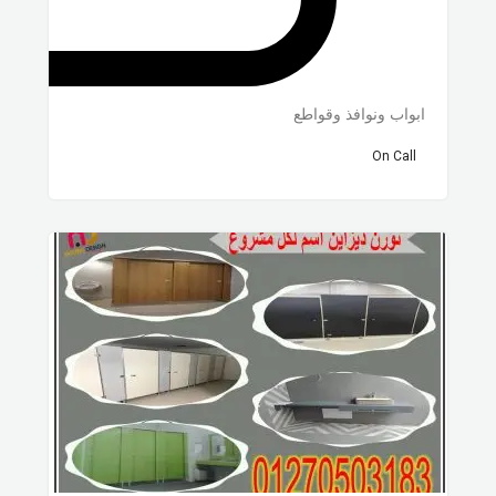
ابواب ونوافذ وقواطع
On Call