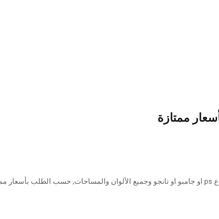
أسعار ممتازة
ازة.