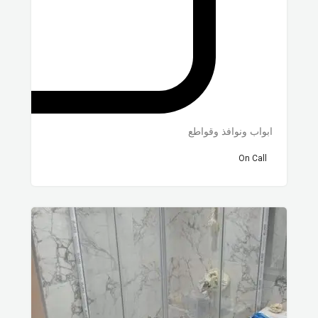
ابواب ونوافذ وقواطع
On Call