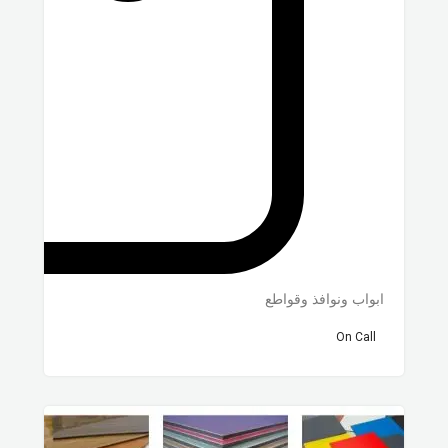
ابواب ونوافذ وقواطع
On Call