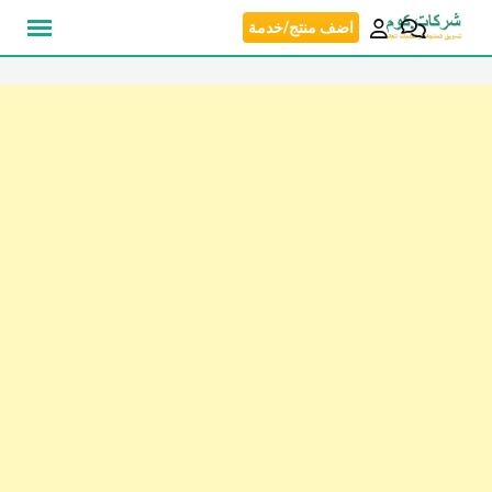
نتقل
اضف منتج/خدمة
لى
لمحتوى