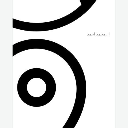
ا . محمد احمد