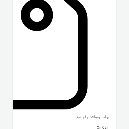
ابواب ونوافذ وقواطع
On Call