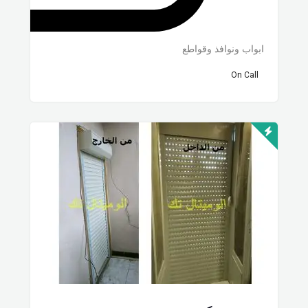
ابواب ونوافذ وقواطع
On Call