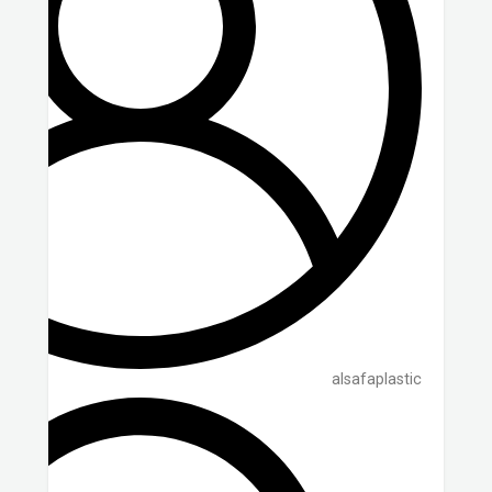
alsafaplastic