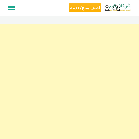
نتقل
اضف منتج/خدمة
لى
لمحتوى