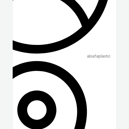
alsafaplastic