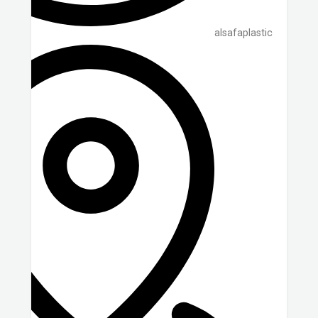
alsafaplastic