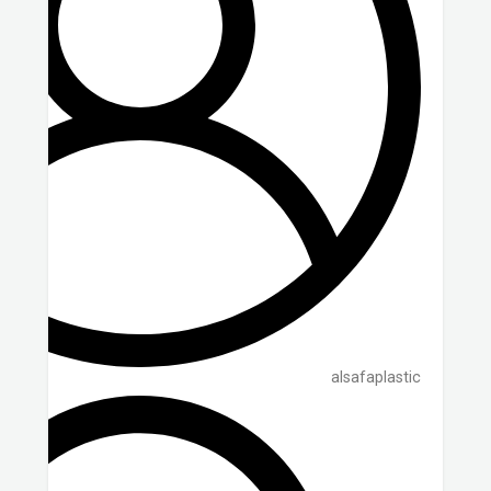
alsafaplastic