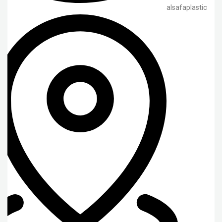
alsafaplastic