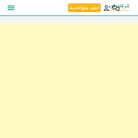
نتقل
اضف منتج/خدمة
لى
لمحتوى