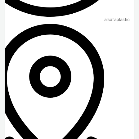
alsafaplastic