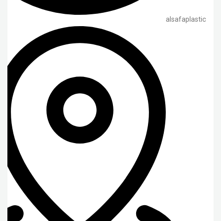
alsafaplastic