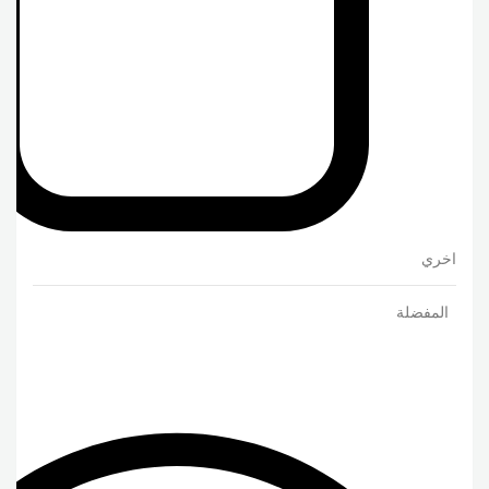
اخري
المفضلة