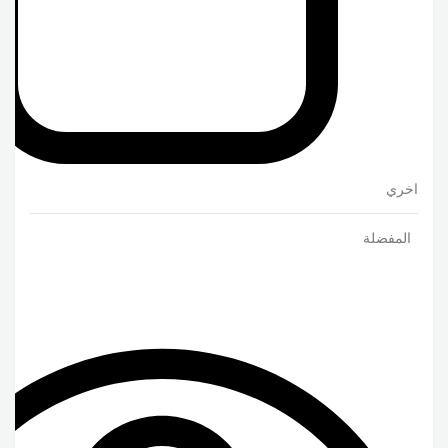
اخري
المفضلة