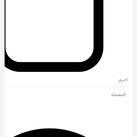
اخري
المفضلة