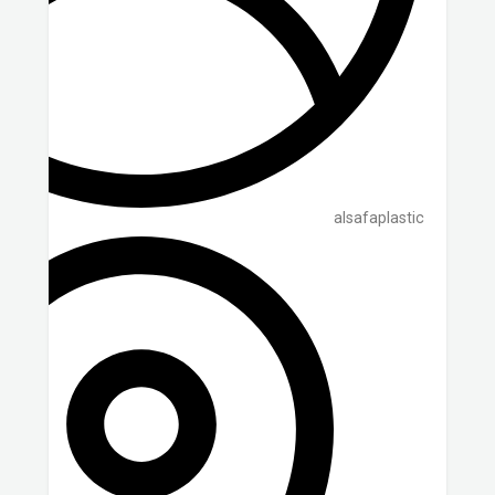
alsafaplastic