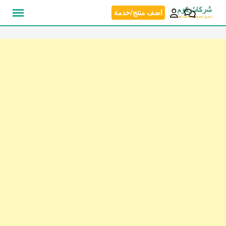
نتقل
اضف منتج/خدمة
لى
لمحتوى