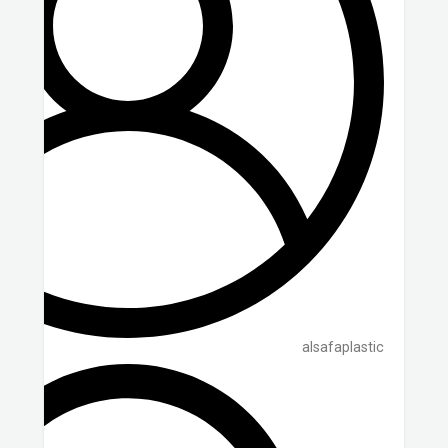
alsafaplastic