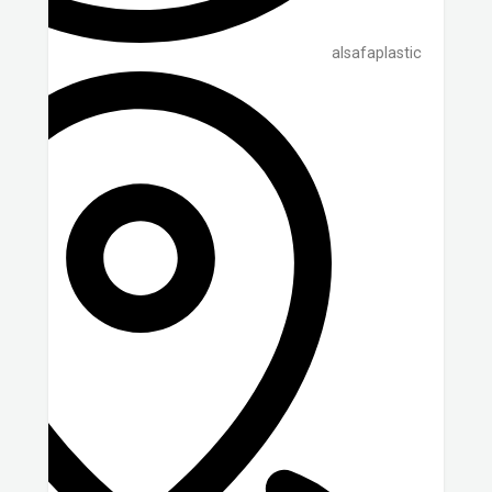
alsafaplastic