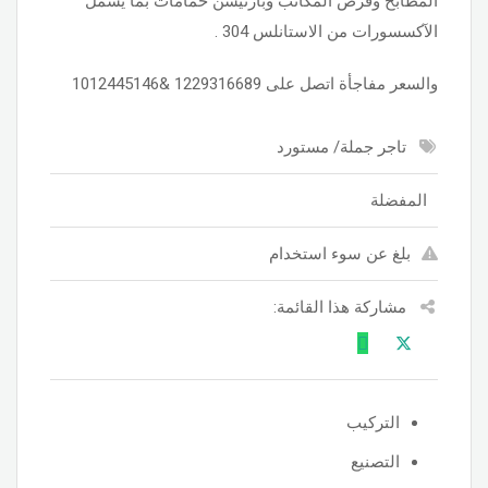
المطابخ وقرص المكاتب وبارتيشن حمامات بما يشمل
الآكسسورات من الاستانلس 304 .
والسعر مفاجأة اتصل على 1229316689 &1012445146
تاجر جملة/ مستورد
المفضلة
بلغ عن سوء استخدام
مشاركة هذا القائمة:
التركيب
التصنيع