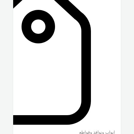
ابواب ونوافذ وقواطع