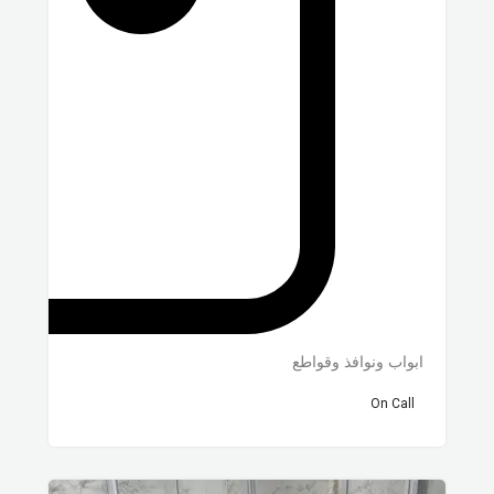
ابواب ونوافذ وقواطع
On Call