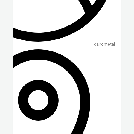
cairometal