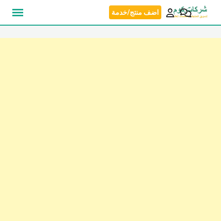
نتقل
اضف منتج/خدمة
لى
لمحتوى