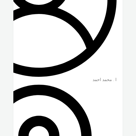
ا . محمد احمد