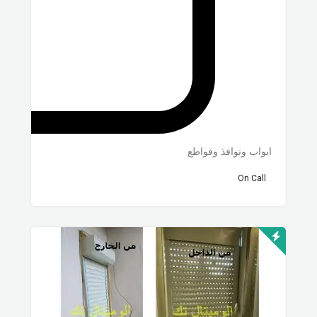
ابواب ونوافذ وقواطع
On Call