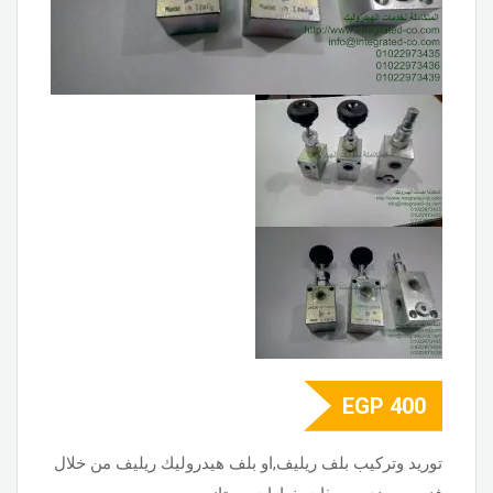
EGP
400
توريد وتركيب بلف ريليف,او بلف هيدروليك ريليف من خلال