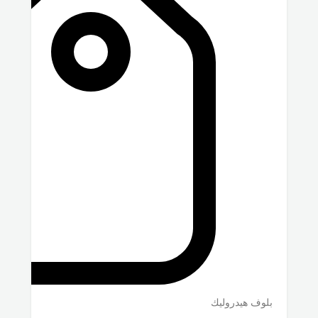
بلوف هيدروليك