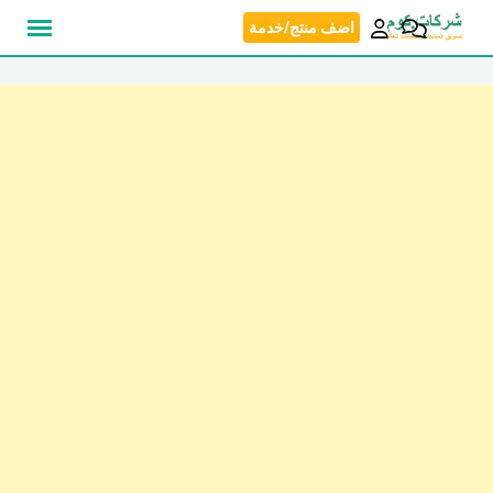
نتقل
اضف منتج/خدمة
لى
لمحتوى