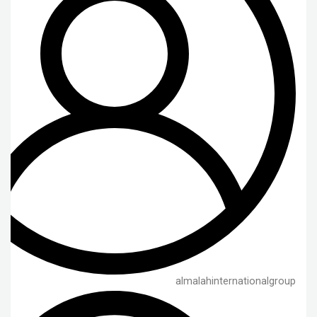
almalahinternationalgroup