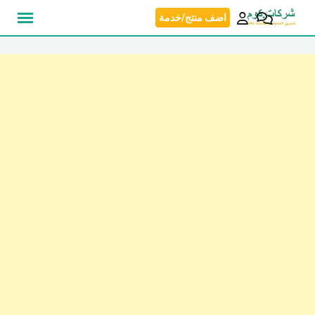
نتقل
اضف منتج/خدمة
لى
لمحتوى