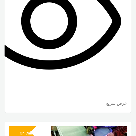
عرض سريع
On Call