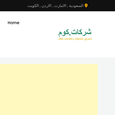
نتقل
السعودية
,
الامارت
,
الاردن
,
الكويت
لى
لمحتوى
Home