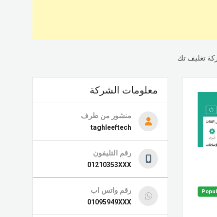
شركة تغليف تك
معلومات الشركة
منشور من طرف
taghleeftech
رقم التليفون
01210353XXX
رقم واتس اب
Popul
01095949XXX