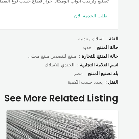
تصنيع وتركيب أبواب الوميتال جرار قطاع حسب نوع القطاع ps او جامبو او تانجو وجميع الألوان والمساحات, حسب الطلب بأسعار ممت
اطلب الخدمة الان
الفئة :
اسلاك معدنيه
حالة المنتج :
جديد
حالة المنتج للتجارة :
منتج للتصدير, منتج محلى
اسم العلامة التجارية :
الجندي للاسلاك
بلد تصنبع المنتج :
مصر
النقل :
يحدد حسب الكمية
See More Related Listing