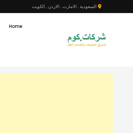
نتقل
السعودية
,
الامارت
,
الاردن
,
الكويت
لى
لمحتوى
Home