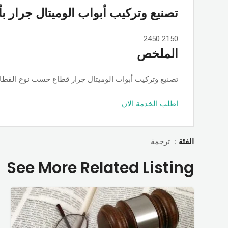
تصنيع وتركيب أبواب الوميتال جرار ب
2450
2150
الملخص
تصنيع وتركيب أبواب الوميتال جرار قطاع حسب نوع القطاع ps او جامبو او تانجو وجميع الألوان والمساحات, حسب الطلب بأسعار ممت
اطلب الخدمة الان
الفئة :
ترجمة
See More Related Listing