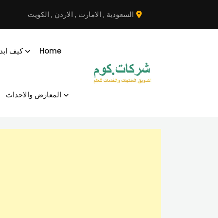
نتقل
السعودية
,
الامارت
,
الاردن
,
الكويت
لى
لمحتوى
Home
كيف ابد
المعارض والاحداث