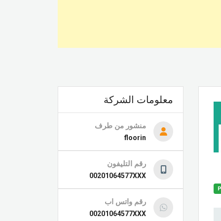
معلومات الشركة
منشور من طرف
floorin
رقم التليفون
00201064577XXX
P
رقم واتس اب
00201064577XXX