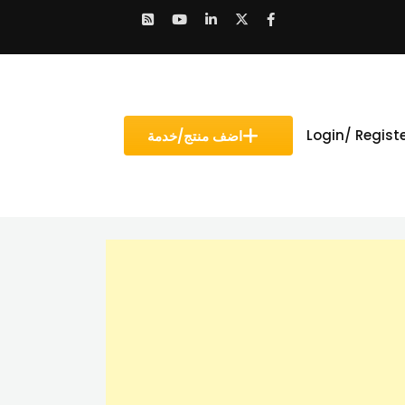
Login/ Regist
اضف منتج/خدمة