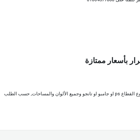
رار بأسعار ممتازة
تصنيع وتركيب أبواب الوميتال جرار قطاع حسب نوع القطاع ps او جامبو او تانجو وجميع الألوان والمساحات, حسب الطلب