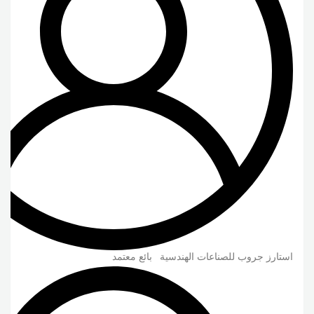
استارز جروب للصناعات الهندسية
بائع معتمد