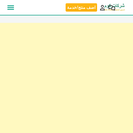
نتقل
اضف منتج/خدمة
لى
لمحتوى