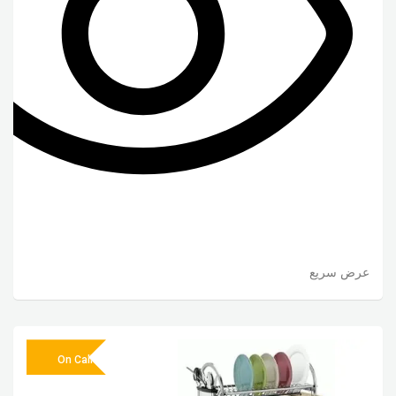
عرض سريع
On Call