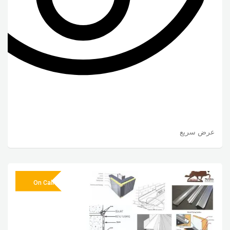
عرض سريع
On Call