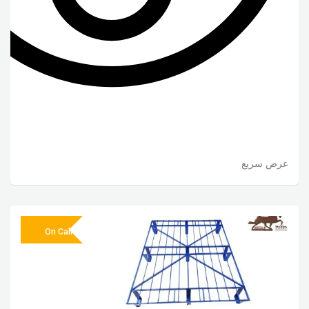
عرض سريع
On Call