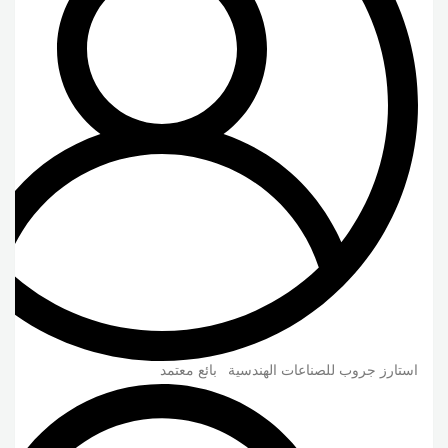
استارز جروب للصناعات الهندسية
بائع معتمد