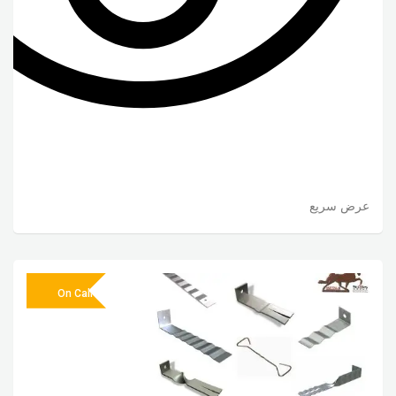
عرض سريع
On Call