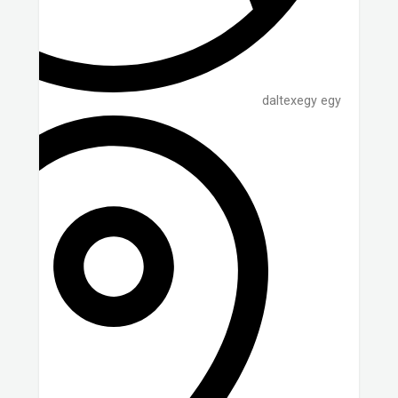
daltexegy egy