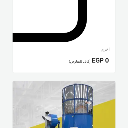
اخري
EGP
0
(قابل للتفاوض)