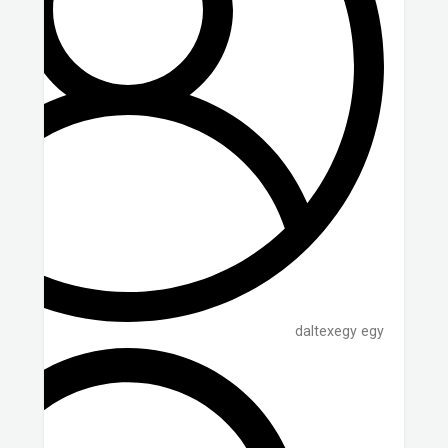
daltexegy egy