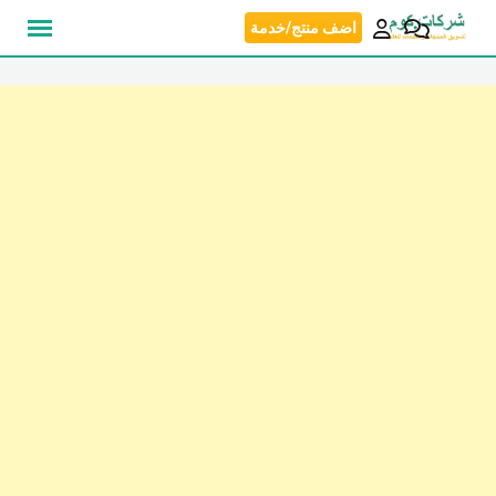
نتقل
اضف منتج/خدمة
لى
لمحتوى