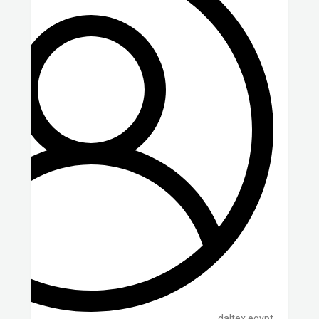
daltex.egypt