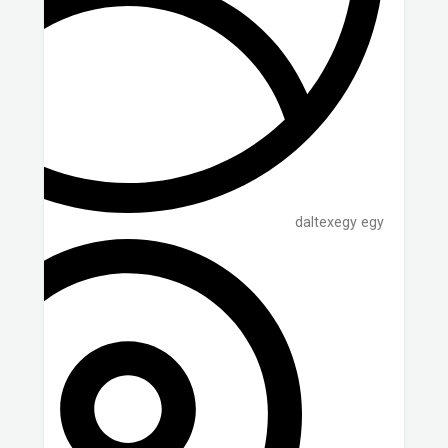
daltexegy egy