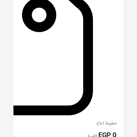
خطوط انتاج
EGP
0
(ثابت)