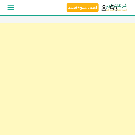
نتقل
اضف منتج/خدمة
لى
لمحتوى