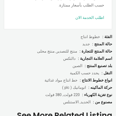
حسب الطلب بأسعار ممتازة.
اطلب الخدمة الان
الفئة :
خطوط انتاج
حالة المنتج :
جديد
حالة المنتج للتجارة :
منتج للتصدير, منتج محلى
اسم العلامة التجارية :
دالتكس
بلد تصنبع المنتج :
الصين
النقل :
يحدد حسب الكمية
انواع خطوط الانتاج :
خط انتاج مواد غذائية
حركة الماكينه :
اتوماتيك ( plc )
نوع تغزية الكهرباء :
220 فولت, 380 فولت
مصنوع من :
الحديد, الاستنلس
See More Related Listing