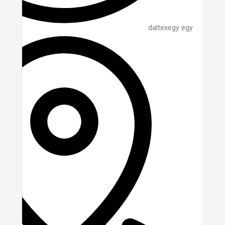
daltexegy egy