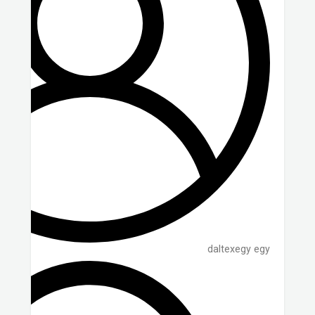
daltexegy egy