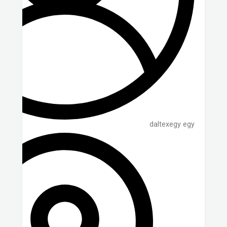
daltexegy egy