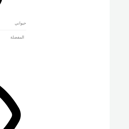
حيواني
المفضلة