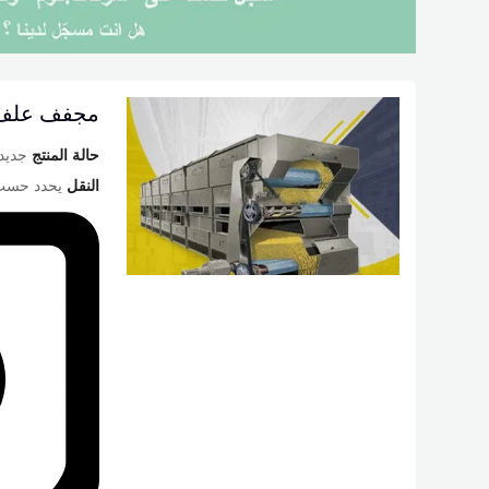
مجفف علف ا
حالة المنتج
جديد
النقل
يحدد حسب 