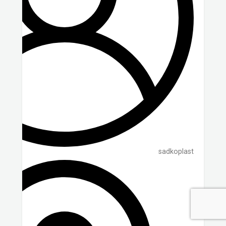
sadkoplast