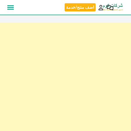
نتقل
اضف منتج/خدمة
لى
لمحتوى