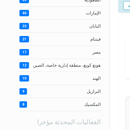
السعودية
69
الإمارات
46
اليابان
23
فيتنام
21
مصر
17
هونغ كونغ، منطقة إدارية خاصة، الصين
12
الهند
10
البرازيل
9
المكسيك
8
الفعاليات المحدثة مؤخرا