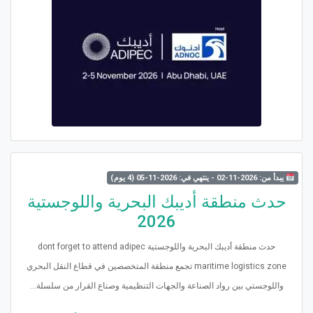
يبدأ من: 2026-11-02 - ينتهي في: 2026-11-05 (4 يوم)
حدث منطقة أديبك البحرية واللوجستية
2026
حدث منطقة أديبك البحرية واللوجستية dont forget to attend adipec
maritime logistics zone تجمع منطقة المتخصصين في قطاع النقل البحري
واللوجستي بين رواد الصناعة والجهات التنظيمية وصناع القرار من سلسلة...