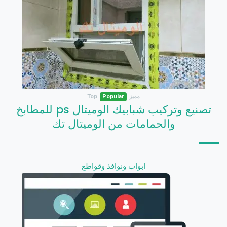
مميز
Popular
Top
تصنيع وتركيب شبابيك الوميتال ps للمطابخ
والحمامات من الوميتال تك
ابواب ونوافذ وقواطع