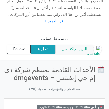
المعارض والنشر، تأسست عام ١٩٨٩، ولديها ١٣ مكتبًا حول العالم.
بفضل محفظتنا الواسعة التي تضم أكثر من ١١٥ فعالية سنويًا،
نستقطب أكثر من ٦٥٠ ألف زائر، مما يجعلنا من أبرز الشركات...
اقرأ المزيد +
روابط تواصل اجتماعي:
البريد الإلكتروني
اتصل بنا
Follow
الأحداث القادمة لمنظم شركة دي
إم جي إيفنتس – dmgevents
عدد المعارض والمؤتمرات المجدولة:
( 28 )
يبدأ من: 2026-09-13 - ينتهي في: 2026-09-15 (3 يوم)