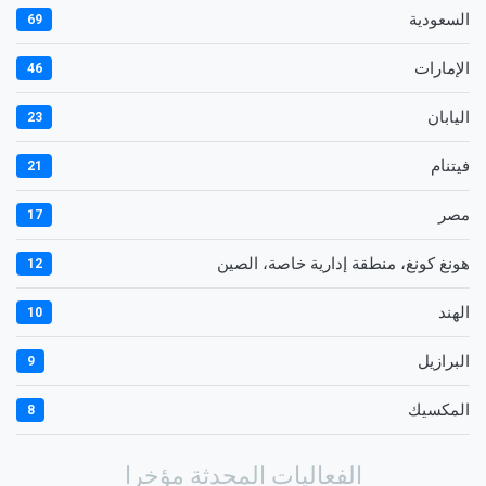
السعودية
69
الإمارات
46
اليابان
23
فيتنام
21
مصر
17
هونغ كونغ، منطقة إدارية خاصة، الصين
12
الهند
10
البرازيل
9
المكسيك
8
الفعاليات المحدثة مؤخرا