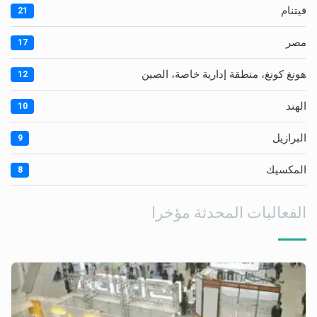
فيتنام
21
مصر
17
هونغ كونغ، منطقة إدارية خاصة، الصين
12
الهند
10
البرازيل
9
المكسيك
8
الفعاليات المحدثة مؤخرا