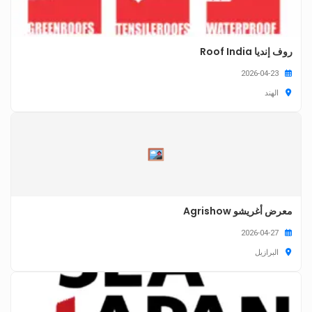
روف إنديا Roof India
2026-04-23
الهند
معرض أغريشو Agrishow
2026-04-27
البرازيل